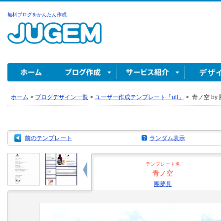
無料ブログをかんたん作成
ホーム
>
ブログデザイン一覧
>
ユーザー作成テンプレート「utf」
>
青ノ空 by
前のテンプレート
ランダム表示
テンプレート名
青ノ空
團夢見