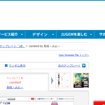
テンプレート「utf」
>
candied by 美桜＜みお＞
User Template File トップヘ
ランダム表示
次のテンプレート
テンプレート名
candied
美桜＜みお＞