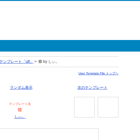
テンプレート「utf」
>
蝶 by しぃ。
User Template File トップヘ
ランダム表示
次のテンプレート
テンプレート名
蝶
しぃ。