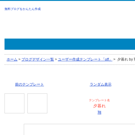
無料ブログをかんたん作成
ホーム
>
ブログデザイン一覧
>
ユーザー作成テンプレート「utf」
>
夕暮れ by 
前のテンプレート
ランダム表示
テンプレート名
夕暮れ
翔