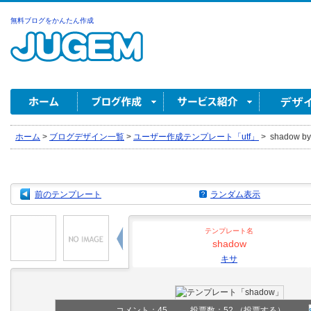
無料ブログをかんたん作成
ホーム
>
ブログデザイン一覧
>
ユーザー作成テンプレート「utf」
>
shadow b
前のテンプレート
ランダム表示
テンプレート名
shadow
キサ
コメント：
45
投票数：52
（投票する）