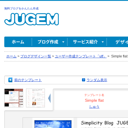
無料ブログをかんたん作成
ホーム
>
ブログデザイン一覧
>
ユーザー作成テンプレート「utf」
>
Simple fl
前のテンプレート
ランダム表示
テンプレート名
Simple flat
しゅう