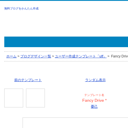
無料ブログをかんたん作成
ホーム
>
ブログデザイン一覧
>
ユーザー作成テンプレート「utf」
>
Fancy Dri
前のテンプレート
ランダム表示
テンプレート名
Fancy Drive *
憂己