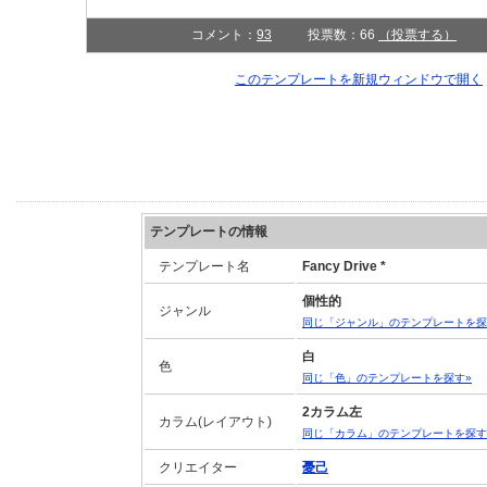
コメント：
93
投票数：66
（投票する）
このテンプレートを新規ウィンドウで開く
テンプレートの情報
テンプレート名
Fancy Drive *
個性的
ジャンル
同じ「ジャンル」のテンプレートを探
白
色
同じ「色」のテンプレートを探す»
2カラム左
カラム(レイアウト)
同じ「カラム」のテンプレートを探す
クリエイター
憂己