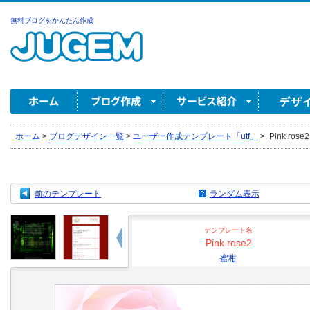
無料ブログをかんたん作成
ホーム
>
ブログデザイン一覧
>
ユーザー作成テンプレート「utf」
>
Pink rose
前のテンプレート
ランダム表示
テンプレート名
Pink rose2
蜜柑