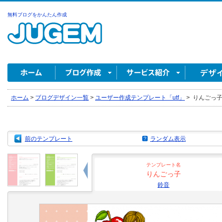
無料ブログをかんたん作成
ホーム
>
ブログデザイン一覧
>
ユーザー作成テンプレート「utf」
>
りんごっ子 
前のテンプレート
ランダム表示
テンプレート名
りんごっ子
鈴音