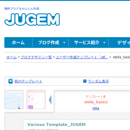
無料ブログをかんたん作成
ホーム
>
ブログデザイン一覧
>
ユーザー作成テンプレート「utf」
>
stella_basi
前のテンプレート
ランダム表示
テンプレート名
stella_basics
pika