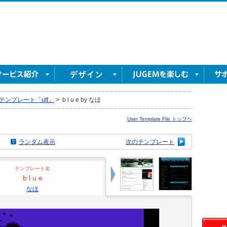
テンプレート「utf」
>
b l u e by なほ
User Template File トップヘ
ランダム表示
次のテンプレート
テンプレート名
b l u e
なほ