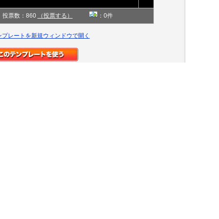
投票数：860
（投票する）
：0件
ンプレートを新規ウィンドウで開く
b l u e
クール
同じ「ジャンル」のテンプレートを探す»
青
同じ「色」のテンプレートを探す»
1カラム
同じ「カラム」のテンプレートを探す»
なほ