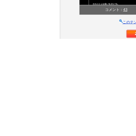
コメント：
43
このテ
テンプレートの情報
テンプレート名
ジャンル
色
カラム(レイアウト)
クリエイター