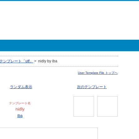
テンプレート「utf」
>
nidly by iba
User Template File トップヘ
ランダム表示
次のテンプレート
テンプレート名
nidly
iba