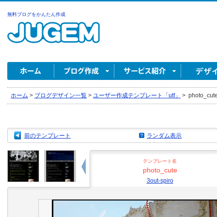
無料ブログをかんたん作成
ホーム
>
ブログデザイン一覧
>
ユーザー作成テンプレート「utf」
>
photo_cute
前のテンプレート
ランダム表示
テンプレート名
photo_cute
3out-spiro