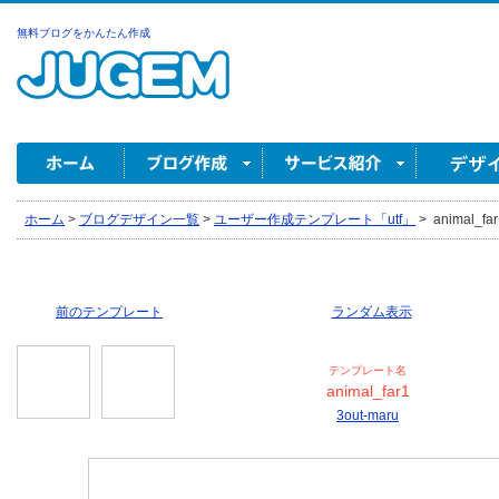
無料ブログをかんたん作成
ホーム
>
ブログデザイン一覧
>
ユーザー作成テンプレート「utf」
>
animal_far
前のテンプレート
ランダム表示
テンプレート名
animal_far1
3out-maru