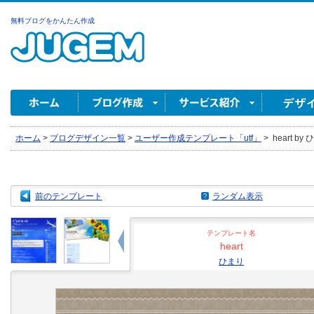
無料ブログをかんたん作成
ホーム
>
ブログデザイン一覧
>
ユーザー作成テンプレート「utf」
>
heart by
前のテンプレート
ランダム表示
テンプレート名
heart
ひまり