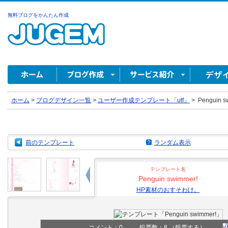
無料ブログをかんたん作成
ホーム
>
ブログデザイン一覧
>
ユーザー作成テンプレート「utf」
>
Penguin
前のテンプレート
ランダム表示
テンプレート名
Penguin swimmer!
HP素材のおすそわけ。
コメント：
0
投票数：8
（投票する）