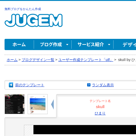
無料ブログをかんたん作成
ホーム
>
ブログデザイン一覧
>
ユーザー作成テンプレート「utf」
>
skull by
前のテンプレート
ランダム表示
テンプレート名
skull
ひまり