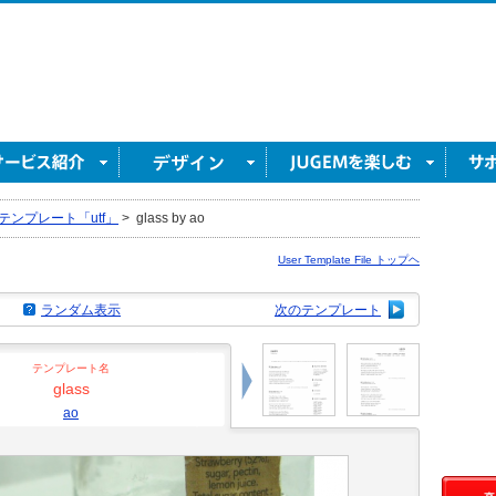
テンプレート「utf」
>
glass by ao
User Template File トップヘ
ランダム表示
次のテンプレート
テンプレート名
glass
ao