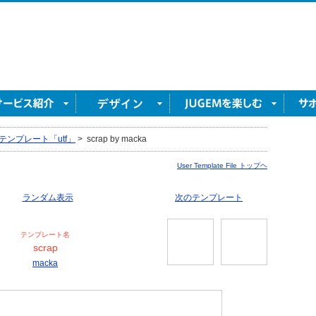
テンプレート「utf」
>
scrap by macka
User Template File トップヘ
ランダム表示
次のテンプレート
テンプレート名
scrap
macka