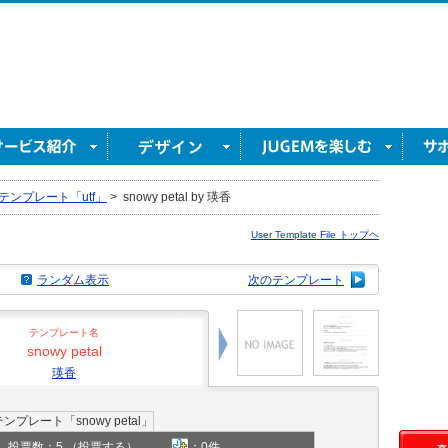
テンプレート「utf」
>
snowy petal by 瑛香
User Template File トップヘ
ランダム表示
次のテンプレート
テンプレート名
snowy petal
瑛香
投票数：5
（投票する）
：0件