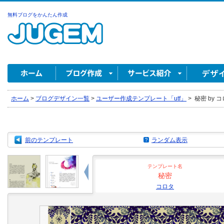
無料ブログをかんたん作成
ホーム
>
ブログデザイン一覧
>
ユーザー作成テンプレート「utf」
>
秘密 by 
前のテンプレート
ランダム表示
テンプレート名
秘密
コロタ