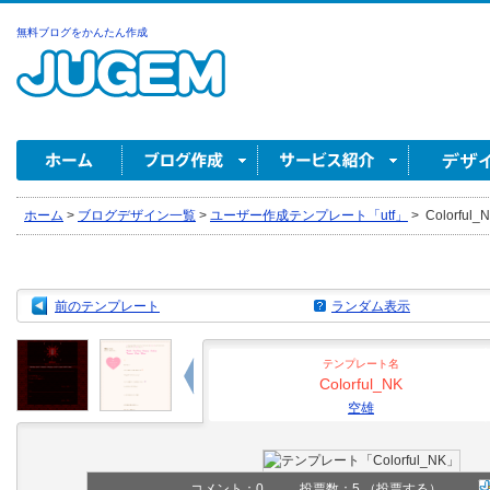
無料ブログをかんたん作成
ホーム
>
ブログデザイン一覧
>
ユーザー作成テンプレート「utf」
>
Colorful_
前のテンプレート
ランダム表示
テンプレート名
Colorful_NK
空雄
コメント：
0
投票数：5
（投票する）