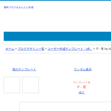
無料ブログをかんたん作成
ホーム
>
ブログデザイン一覧
>
ユーザー作成テンプレート「utf」
>
P - 青 by
前のテンプレート
ランダム表示
テンプレート名
P - 青
ゆと