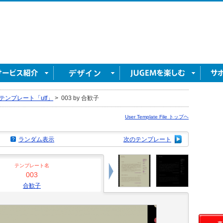
テンプレート「utf」
>
003 by 合歓子
User Template File トップヘ
ランダム表示
次のテンプレート
テンプレート名
003
合歓子