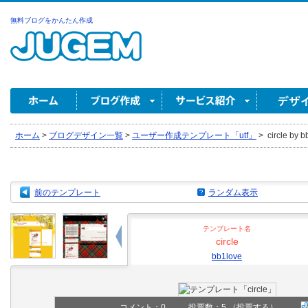
無料ブログをかんたん作成
ホーム
>
ブログデザイン一覧
>
ユーザー作成テンプレート「utf」
>
circle by b
前のテンプレート
ランダム表示
テンプレート名
circle
bb1love
コメント：
0
投票数：5
（投票する）