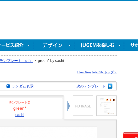
テンプレート「utf」
>
green* by sachi
User Template File トップヘ
ランダム表示
次のテンプレート
テンプレート名
green*
sachi