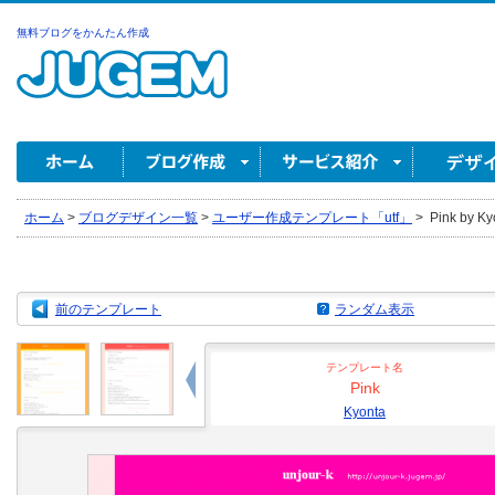
無料ブログをかんたん作成
ホーム
>
ブログデザイン一覧
>
ユーザー作成テンプレート「utf」
>
Pink by Ky
前のテンプレート
ランダム表示
テンプレート名
Pink
Kyonta