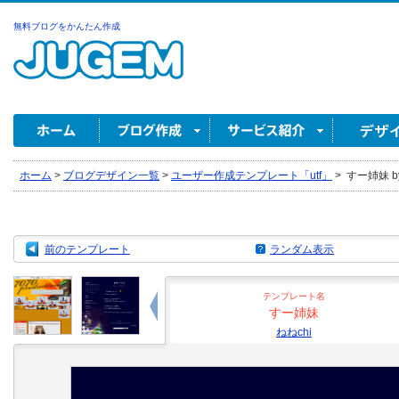
無料ブログをかんたん作成
ホーム
>
ブログデザイン一覧
>
ユーザー作成テンプレート「utf」
>
すー姉妹 by
前のテンプレート
ランダム表示
テンプレート名
すー姉妹
ねねchi