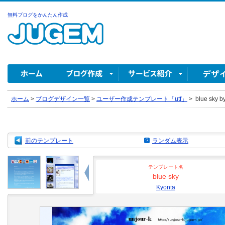
無料ブログをかんたん作成
ホーム
>
ブログデザイン一覧
>
ユーザー作成テンプレート「utf」
>
blue sky b
前のテンプレート
ランダム表示
テンプレート名
blue sky
Kyonta