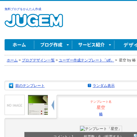
無料ブログをかんたん作成
ホーム
>
ブログデザイン一覧
>
ユーザー作成テンプレート「utf」
>
星空 by 椿
前のテンプレート
ランダム表示
テンプレート名
星空
椿
コメント：
1
投票数：6
（投票する）