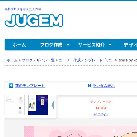
無料ブログをかんたん作成
ホーム
>
ブログデザイン一覧
>
ユーザー作成テンプレート「utf」
>
smile by 
前のテンプレート
ランダム表示
テンプレート名
smile
kommy-k