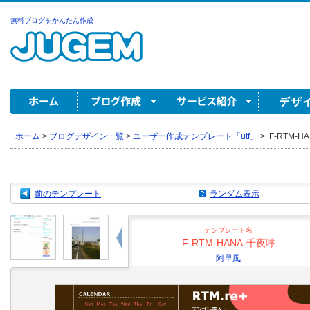
無料ブログをかんたん作成
ホーム
>
ブログデザイン一覧
>
ユーザー作成テンプレート「utf」
>
F-RTM-H
前のテンプレート
ランダム表示
テンプレート名
F-RTM-HANA-千夜呼
阿早風