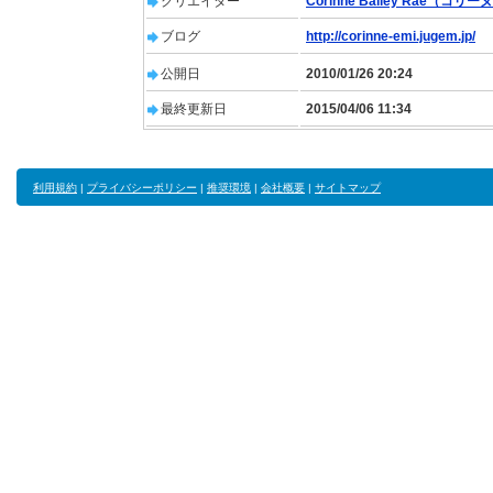
クリエイター
Corinne Bailey Rae（コリー
ブログ
http://corinne-emi.jugem.jp/
公開日
2010/01/26 20:24
最終更新日
2015/04/06 11:34
利用規約
|
プライバシーポリシー
|
推奨環境
|
会社概要
|
サイトマップ