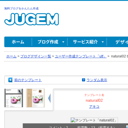
無料ブログをかんたん作成
ホーム
>
ブログデザイン一覧
>
ユーザー作成テンプレート「utf」
>
natural02
前のテンプレート
ランダム表示
テンプレート名
natural02
アキコ
コメント：
2
投票数：13
（投票する）