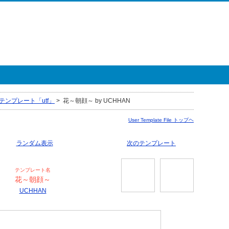
テンプレート「utf」
>
花～朝顔～ by UCHHAN
User Template File トップヘ
ランダム表示
次のテンプレート
テンプレート名
花～朝顔～
UCHHAN