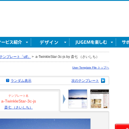
テンプレート「utf」
>
a-TwinkleStar-3c-js by 斎七 （さいしち）
User Template File トップヘ
ランダム表示
次のテンプレート
テンプレート名
a-TwinkleStar-3c-js
斎七 （さいしち）