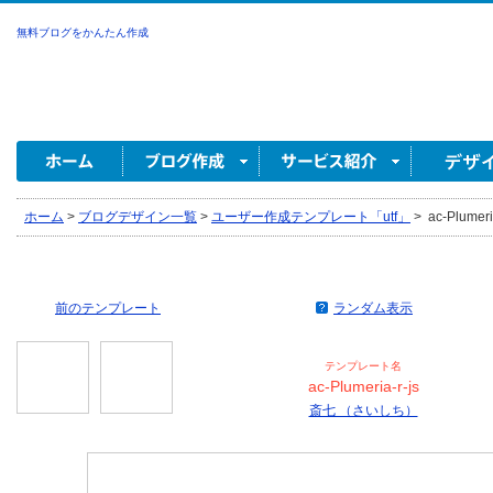
無料ブログをかんたん作成
ホーム
>
ブログデザイン一覧
>
ユーザー作成テンプレート「utf」
>
ac-Plume
前のテンプレート
ランダム表示
テンプレート名
ac-Plumeria-r-js
斎七 （さいしち）