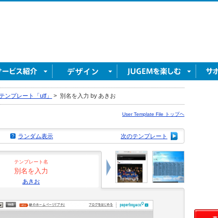
テンプレート「utf」
>
別名を入力 by あきお
User Template File トップヘ
ランダム表示
次のテンプレート
テンプレート名
別名を入力
あきお