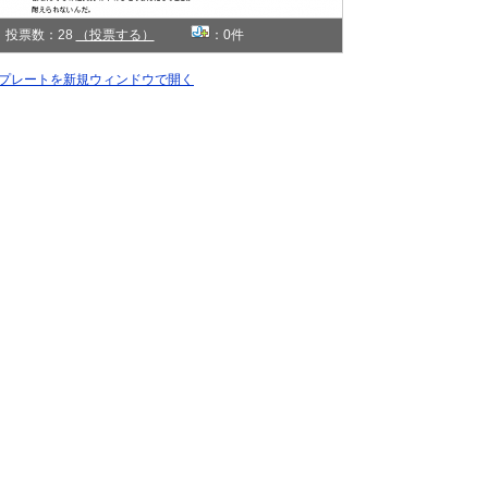
投票数：28
（投票する）
：0件
プレートを新規ウィンドウで開く
polaroid #1
シンプル
同じ「ジャンル」のテンプレートを探す»
白
同じ「色」のテンプレートを探す»
1カラム
同じ「カラム」のテンプレートを探す»
憂己