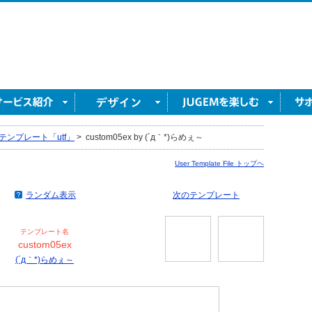
テンプレート「utf」
>
custom05ex by (´д｀*)らめぇ～
User Template File トップヘ
ランダム表示
次のテンプレート
テンプレート名
custom05ex
(´д｀*)らめぇ～