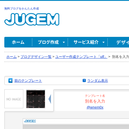
無料ブログをかんたん作成
ホーム
>
ブログデザイン一覧
>
ユーザー作成テンプレート「utf」
>
別名を入力 b
前のテンプレート
ランダム表示
テンプレート名
別名を入力
@wnem0x