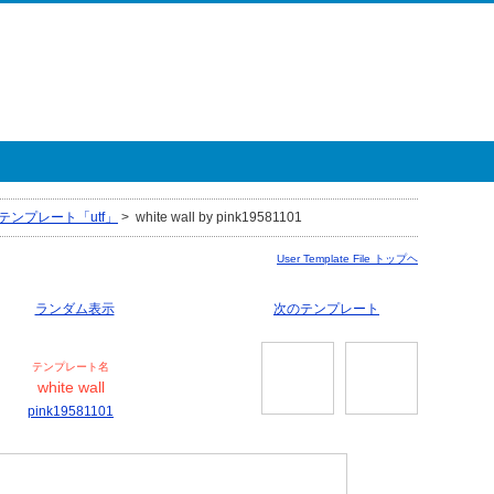
テンプレート「utf」
>
white wall by pink19581101
User Template File トップヘ
ランダム表示
次のテンプレート
テンプレート名
white wall
pink19581101