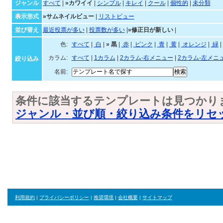
カワイイテンプレート一覧
ジャンル・並び順・絞
ジャンル
すべて
|
»カワイイ
|
シンプル
|
キレイ
|
クール
|
個性的
|
未分類
表示形式
»サムネイルビュー
|
リストビュー
並び替え
最近投票が多い
|
投票数が多い
|
»修正日が新しい
|
色:
すべて
|
白
|
»
黒
|
赤
|
ピンク
|
青
|
黄
|
オ
カラム:
すべて
|
1カラム
|
2カラム-右メニュー
|
2カラム-左メニ
絞り込み
名前:
条件に該当するテンプレートは見つかり
ジャンル・並び順・絞り込み条件をリセ