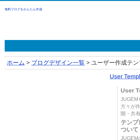
無料ブログをかんたん作成
ホーム
>
ブログデザイン一覧
>
ユーザー作成テンプ
User Tem
User 
JUGE
方々が
開・共