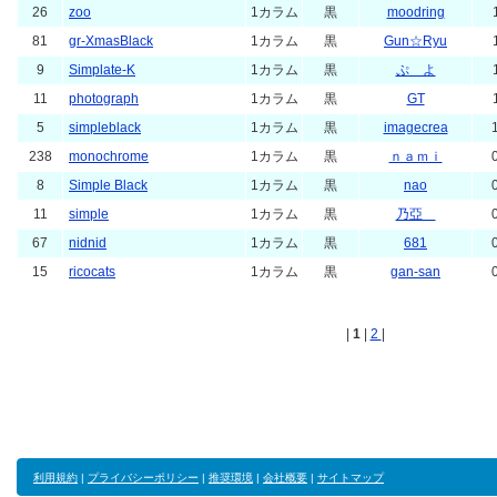
26
zoo
1カラム
黒
moodring
81
gr-XmasBlack
1カラム
黒
Gun☆Ryu
9
Simplate-K
1カラム
黒
ぷ よ
11
photograph
1カラム
黒
GT
5
simpleblack
1カラム
黒
imagecrea
238
monochrome
1カラム
黒
ｎａｍｉ
8
Simple Black
1カラム
黒
nao
11
simple
1カラム
黒
乃亞
67
nidnid
1カラム
黒
681
15
ricocats
1カラム
黒
gan-san
|
1
|
2
|
利用規約
|
プライバシーポリシー
|
推奨環境
|
会社概要
|
サイトマップ