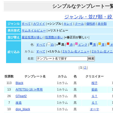
シンプルなテンプレート一
ジャンル・並び順・絞
ジャンル
すべて
|
カワイイ
|
»シンプル
|
キレイ
|
クール
|
個性的
|
未分類
表示形式
サムネイルビュー
|
»リストビュー
並び替え
最近投票が多い
|
投票数が多い
|
»修正日が新しい
|
色:
すべて
|
白
|
»
黒
|
赤
|
ピンク
|
青
|
黄
|
オ
カラム:
すべて
|
»1カラム
|
2カラム-右メニュー
|
2カラム-左メ
絞り込み
名前:
|
1
|
2
|
投票数
テンプレート名
カラム
色
クリエイター
113
Black
1カラム
黒
桜子
13
AITETSU-16 ｼｬ専用
1カラム
黒
藍鉄
26
GTpart2
1カラム
黒
ＧＴ
7
改造
1カラム
黒
ＧＴ
10
dog_black
1カラム
黒
オーヤ