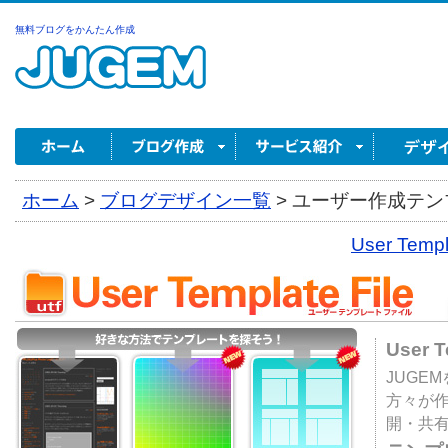
無料ブログをかんたん作成
ホーム
>
ブログデザイン一覧
>
ユーザー作成テンプ
User Tem
User 
JUGE
方々が
開・共