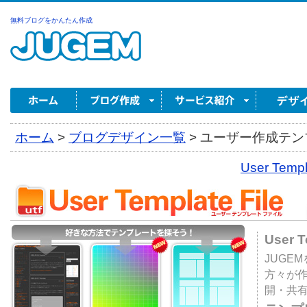
無料ブログをかんたん作成
ホーム
>
ブログデザイン一覧
>
ユーザー作成テンプ
User Tem
User 
JUGE
方々が
開・共