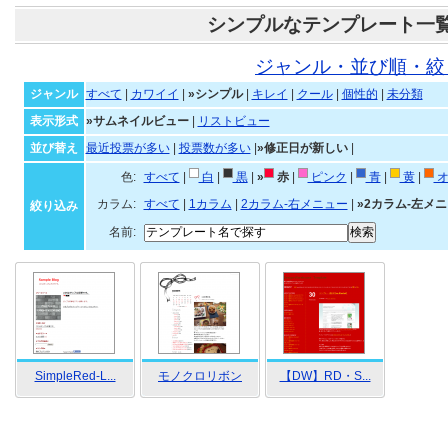
シンプルなテンプレート一
ジャンル・並び順・絞
ジャンル
すべて
|
カワイイ
|
»シンプル
|
キレイ
|
クール
|
個性的
|
未分類
表示形式
»サムネイルビュー
|
リストビュー
並び替え
最近投票が多い
|
投票数が多い
|
»修正日が新しい
|
色:
すべて
|
白
|
黒
|
»
赤
|
ピンク
|
青
|
黄
|
オ
カラム:
すべて
|
1カラム
|
2カラム-右メニュー
|
»2カラム-左メ
絞り込み
名前:
SimpleRed-L...
モノクロリボン
【DW】RD・S...