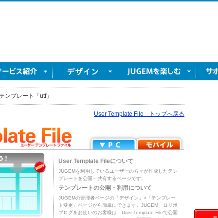
テンプレート「utf」
User Template File トップへ戻る
User Template Fileについて
JUGEMを利用しているユーザーの方々が作成したテン
プレートを公開・共有するページです。
テンプレートの公開・利用について
JUGEMの管理者ページの「デザイン」>「テンプレー
ト変更」ページから簡単にできます。JUGEM、ロリポ
ブログをお使いのお客様は、User Template Fileで公開