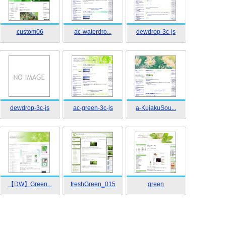
custom06
ac-waterdro...
dewdrop-3c-js
dewdrop-3c-js
ac-green-3c-js
a-KujakuSou...
【DW】Green...
freshGreen_015
green