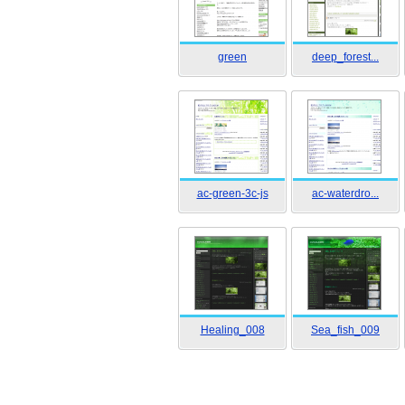
green
deep_forest...
ac-green-3c-js
ac-waterdro...
Healing_008
Sea_fish_009