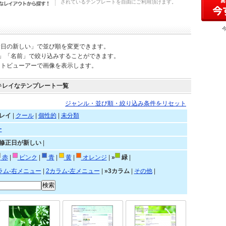
されているテンプレートを自由にご利用頂けます。
新日の新しい」で並び順を変更できます。
)」「名前」で絞り込みすることができます。
ートビューアーで画像を表示します。
キレイなテンプレート一覧
ジャンル・並び順・絞り込み条件をリセット
レイ
|
クール
|
個性的
|
未分類
ー
»修正日が新しい
|
赤
|
ピンク
|
青
|
黄
|
オレンジ
|
»
緑
|
ラム-右メニュー
|
2カラム-左メニュー
|
»3カラム
|
その他
|