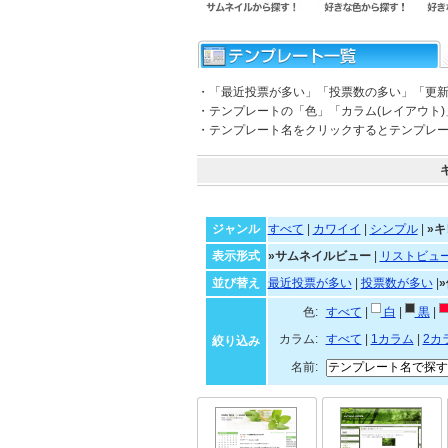
・「最近投票が多い」「投票数の多い」「更
・テンプレートの「色」「カラム(レイアウト
・テンプレート名をクリックするとテンプレ
ジャンル
すべて
|
カワイイ
|
シンプル
|
»キ
表示形式
»サムネイルビュー
|
リストビュ
並び替え
最近投票が多い
|
投票数が多い
|
色:
すべて
|
白
|
黒
|
カラム:
すべて
|
1カラム
|
2カ
絞り込み
名前: