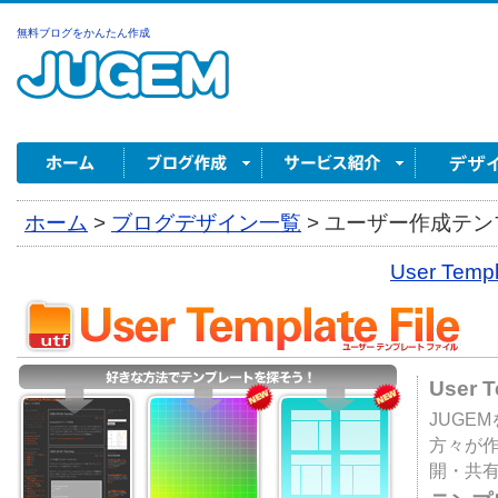
無料ブログをかんたん作成
ホーム
>
ブログデザイン一覧
>
ユーザー作成テンプ
User Tem
User 
JUGE
方々が
開・共