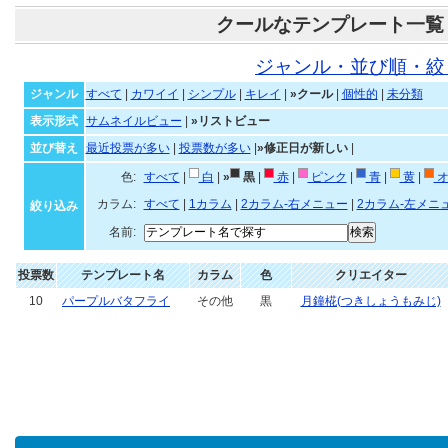
クールなテンプレート一覧
ジャンル・並び順・絞
ジャンル
すべて
|
カワイイ
|
シンプル
|
キレイ
|
»クール
|
個性的
|
未分類
表示形式
サムネイルビュー
|
»リストビュー
並び替え
最近投票が多い
|
投票数が多い
|
»修正日が新しい
|
色:
すべて
|
白
|
»
黒
|
赤
|
ピンク
|
青
|
黄
|
オ
カラム:
すべて
|
1カラム
|
2カラム-右メニュー
|
2カラム-左メニ
絞り込み
名前:
投票数
テンプレート名
カラム
色
クリエイター
10
パープルバタフライ
その他
黒
月鐘椛(つきしょうもみじ)