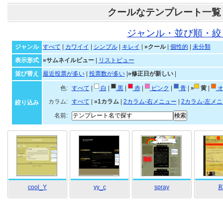
クールなテンプレート一覧
ジャンル・並び順・絞
ジャンル
すべて
|
カワイイ
|
シンプル
|
キレイ
|
»クール
|
個性的
|
未分類
表示形式
»サムネイルビュー
|
リストビュー
並び替え
最近投票が多い
|
投票数が多い
|
»修正日が新しい
|
色:
すべて
|
白
|
黒
|
赤
|
ピンク
|
青
|
»
黄
|
オ
カラム:
すべて
|
»1カラム
|
2カラム-右メニュー
|
2カラム-左メ
絞り込み
名前:
cool_Y
yy_c
spray