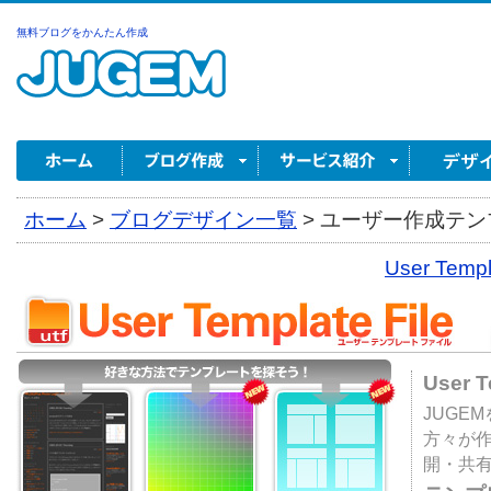
無料ブログをかんたん作成
ホーム
>
ブログデザイン一覧
>
ユーザー作成テンプ
User Tem
User 
JUGE
方々が
開・共