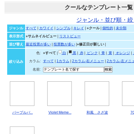
クールなテンプレート一覧
ジャンル・並び順・絞
ジャンル
すべて
|
カワイイ
|
シンプル
|
キレイ
|
»クール
|
個性的
|
未分類
表示形式
»サムネイルビュー
|
リストビュー
並び替え
最近投票が多い
|
投票数が多い
|
»修正日が新しい
|
色:
»すべて
|
白
|
黒
|
赤
|
ピンク
|
青
|
黄
|
オレンジ
|
カラム:
すべて
|
1カラム
|
2カラム-右メニュー
|
2カラム-左メニ
絞り込み
名前:
パープルバ...
Violet Meme...
和風＿さざ波
7