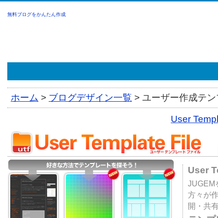
無料ブログをかんたん作成
ホーム
>
ブログデザイン一覧
>
ユーザー作成テンプ
User Tem
User 
JUGE
方々が
開・共