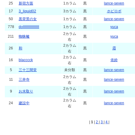
25
新宿方面
1カラム
黒
lance-seven
17
3_liquid02
3カラム
黒
ホピロボ
50
黒背景の女
1カラム
黒
lance-seven
778
dollllllllllllllllll
1カラム
黒
yuca
2カラム
211
蜘蛛蠍
黒
yuca
右
2カラム
26
和
黒
霞
右
2カラム
16
blacccck
黒
依鈴
右
5
三十三間堂
未分類
黒
lance-seven
2カラム
11
三井寺
黒
lance-seven
右
2カラム
9
お水取り
黒
lance-seven
右
2カラム
24
建設中
黒
lance-seven
右
|
1
|
2
|
3
|
4
|