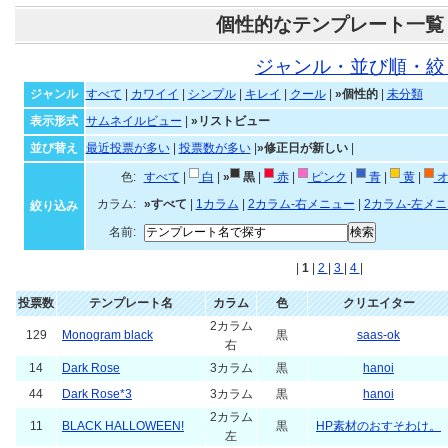
個性的なテンプレート一覧
ジャンル・並び順・絞
ジャンル
すべて
|
カワイイ
|
シンプル
|
キレイ
|
クール
|
»個性的
|
未分類
表示形式
サムネイルビュー
|
»リストビュー
並び替え
最近投票が多い
|
投票数が多い
|
»修正日が新しい
|
色:
すべて
|
白
|
»
黒
|
赤
|
ピンク
|
青
|
黄
|
オ
カラム:
»すべて
|
1カラム
|
2カラム-右メニュー
|
2カラム-左メ
絞り込み
名前:
|
1
|
2
|
3
|
4
|
投票数
テンプレート名
カラム
色
クリエイター
2カラム
129
Monogram black
黒
saas-ok
右
14
Dark Rose
3カラム
黒
hanoi
44
Dark Rose*3
3カラム
黒
hanoi
2カラム
11
BLACK HALLOWEEN!
黒
HP素材のおすそわけ。
左