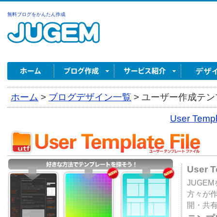
無料ブログをかんたん作成
ホーム
>
ブログデザイン一覧
>
ユーザー作成テンプ
User Tem
User 
JUGE
方々が
開・共